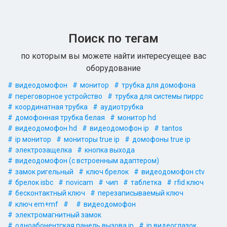
Поиск по тегам
по которым вы можете найти интересуещее вас
оборудование
видеодомофон
монитор
трубка для домофона
переговорное устройство
трубка для системы пиррс
координатная трубка
аудиотрубка
домофонная трубка белая
монитор hd
видеодомофон hd
видеодомофон ip
tantos
ip монитор
мониторы true ip
домофоны true ip
электрозащелка
кнопка выхода
видеодомофон (с встроенным адаптером)
замок ригельный
ключ брелок
видеодомофон сtv
брелок isbc
novicam
чип
таблетка
rfid ключ
бесконтактный ключ
перезаписываемый ключ
ключ em+mf
видеодомофон
электромагнитный замок
одноабонентская панель вызова ip
ip видеоглазок