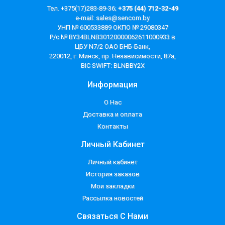
Тел. +375(17)283-89-36;
+375 (44) 712-32-49
e-mail:
sales@sencom.by
УНП № 600533889 ОКПО № 29080347
Р/с № BY34BLNB30120000062611000933 в
ЦБУ N7/2 ОАО БНБ-Банк,
220012, г. Минск, пр. Независимости, 87а,
BIC SWIFT: BLNBBY2X
Информация
О Нас
Доставка и оплата
Контакты
Личный Кабинет
Личный кабинет
История заказов
Мои закладки
Рассылка новостей
Связаться С Нами